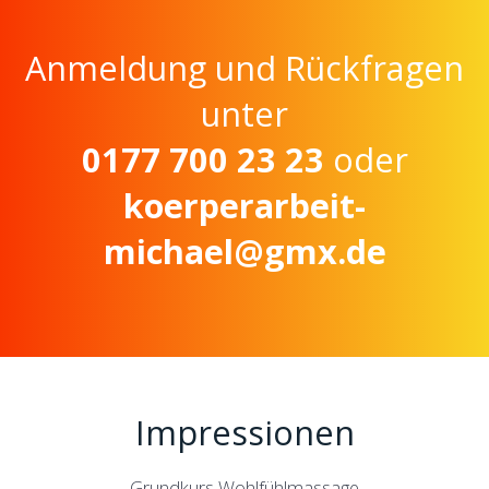
Anmeldung und Rückfragen
unter
0177 700 23 23
oder
koerperarbeit-
michael@gmx.de
Impressionen
Grundkurs Wohlfühlmassage